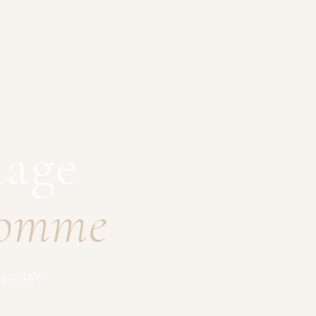
iage
Somme
 postale