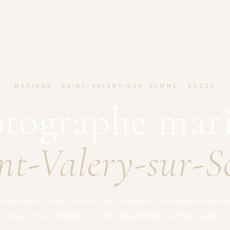
MARIAGE · SAINT-VALERY-SUR-SOMME · 80230
tographe mar
int-Valery-sur-
 médiévale, la baie, le port, les remparts. Un décor de carte
pour votre mariage, à 17 km seulement de mon studio.