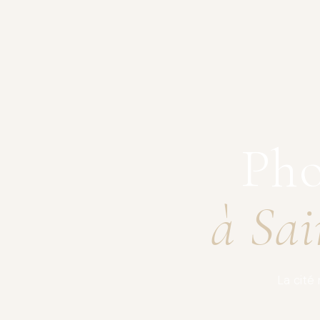
Pho
à Sa
La cité