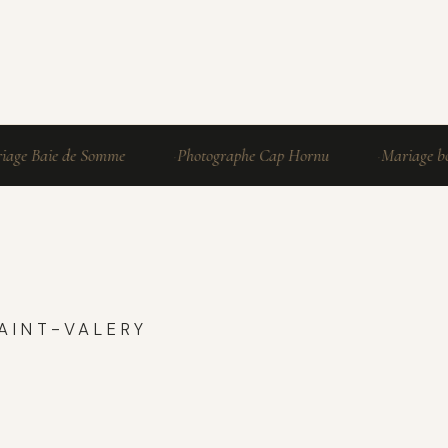
Baie de Somme
Photographe Cap Hornu
Mariage bord de
AINT-VALERY