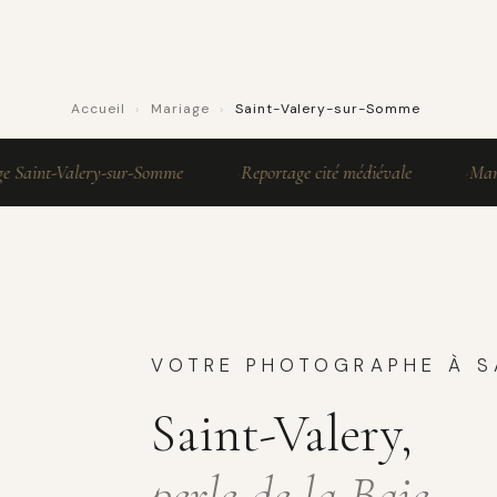
Accueil
›
Mariage
›
Saint-Valery-sur-Somme
nt-Valery-sur-Somme
Reportage cité médiévale
Mariage 
VOTRE PHOTOGRAPHE À S
Saint-Valery,
perle de la Baie